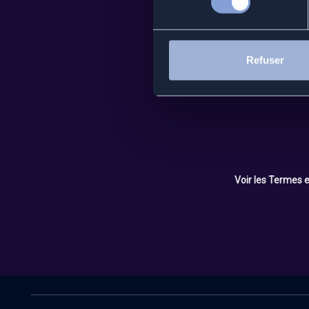
Refuser
Voir les Termes e