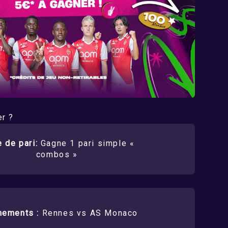
er ?
 de pari:
Gagne 1 pari simple «
combos »
nements :
Rennes vs AS Monaco