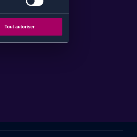
Tout autoriser