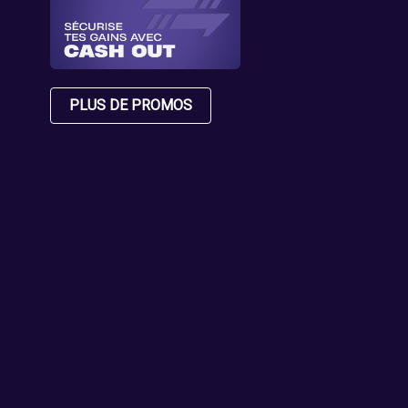
PLUS DE PROMOS