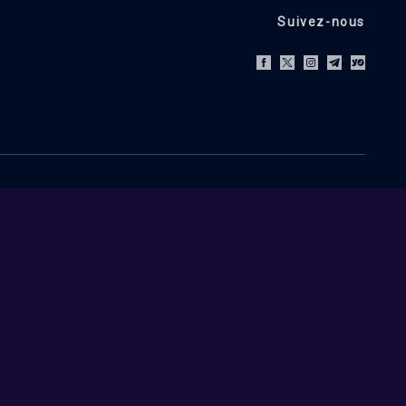
Suivez-nous
ux. Cette interdiction est applicable dans les
n France, sur le site de jeux de loterie en ligne
s opérateurs titulaires de droits exclusifs,
tre inférieure à trois ans. Elle est renouvelable
 et ne miser que ce que vous pouvez vous
fo-service au 09-74-75-13-13 ou consulter le site