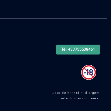
Tél. +33755539461
Jeux de hasard et d'argent
interdits aux mineurs.