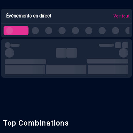
Événements en direct
Voir tout
Top Combinations