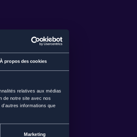
À propos des cookies
nnalités relatives aux médias
on de notre site avec nos
 d'autres informations que
Marketing