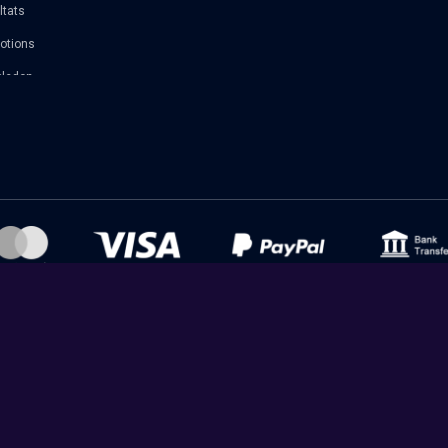
ltats
otions
ledon
Cette demande est formée auprès de l'Autorité nationale des je
t de paris en ligne exploités par les opérateurs de jeux agréés e
rnes de jeux accessibles avec un compte joueur exploitées par le
n. Cette interdiction est prononcée pour une durée qui ne peut ê