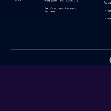
Règlement Paris Sportifs
Résu
Jeu Concours Réseaux
Prom
Sociaux
Wimb
2025
INTERDICTION VOLONTAIRE DE JEUX
Toute personne peut demander à être interdite de jeux. 
casinos, dans les clubs de jeux, sur les sites de jeux e
exploité par La Française des jeux ainsi que sur les bo
notamment La Française des jeux et le Pari mutuel urbai
tacitement.