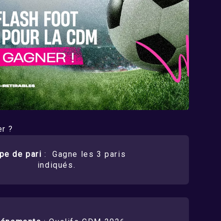
er ?
pe de pari
: Gagne les 3 paris
indiqués.