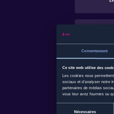
É
Mise
ré
Consentement
Montan
Ce site web utilise des cook
20€ 
Les cookies nous permettent d
sociaux et d'analyser notre t
partenaires de médias sociaux
Date
vous leur avez fournies ou qu'
Sélection
Nécessaires
du