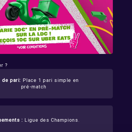
er ?
 de pari:
Place 1 pari simple en
pré-match
nements :
Ligue des Champions.