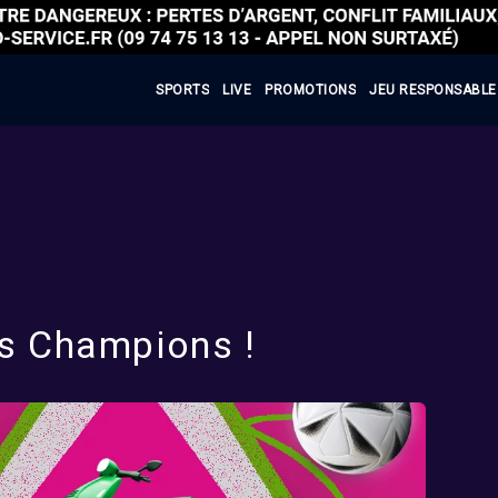
SPORTS
LIVE
PROMOTIONS
JEU RESPONSABLE
des Champions !