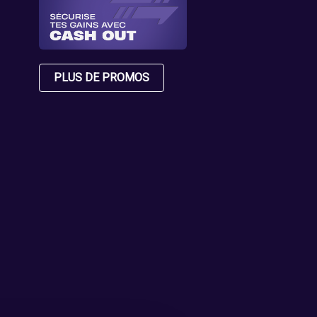
PLUS DE PROMOS