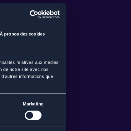
À propos des cookies
nnalités relatives aux médias
on de notre site avec nos
 d'autres informations que
Marketing