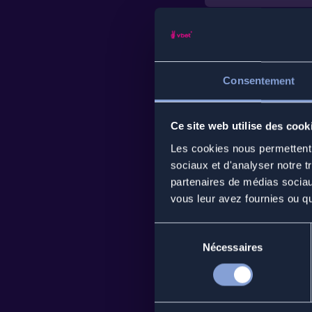
Mise
ré
Consentement
Ce site web utilise des cook
Les cookies nous permettent d
Monta
sociaux et d'analyser notre t
partenaires de médias sociaux
vous leur avez fournies ou qu'
Sélection
Nécessaires
du
consentement