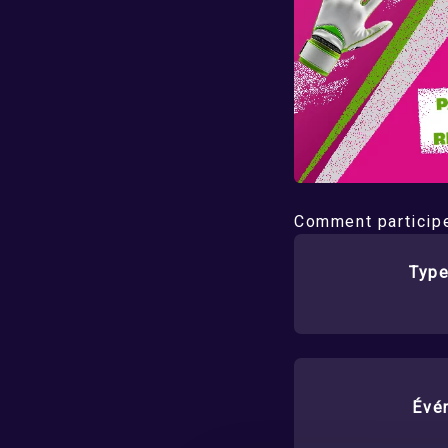
Comment particip
Type
Évé