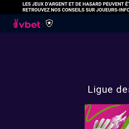
Ligue 