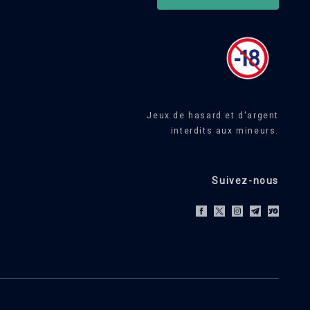
Jeux de hasard et d'argent
interdits aux mineurs.
Suivez-nous