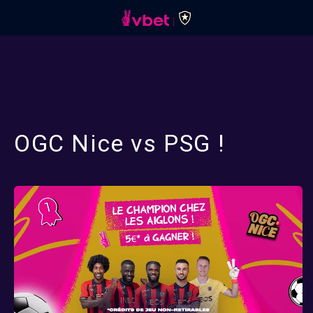
OGC Nice vs PSG !