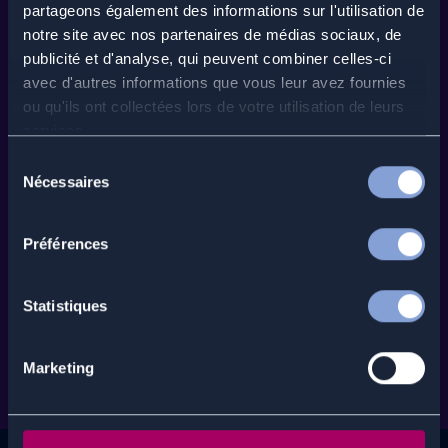
partageons également des informations sur l'utilisation de
notre site avec nos partenaires de médias sociaux, de
publicité et d'analyse, qui peuvent combiner celles-ci
avec d'autres informations que vous leur avez fournies
ou qu'ils ont collectées lors de votre utilisation de leurs
services.
Sélection
Nécessaires
du
consentement
Préférences
Statistiques
PLUS DE PROMOS
Marketing