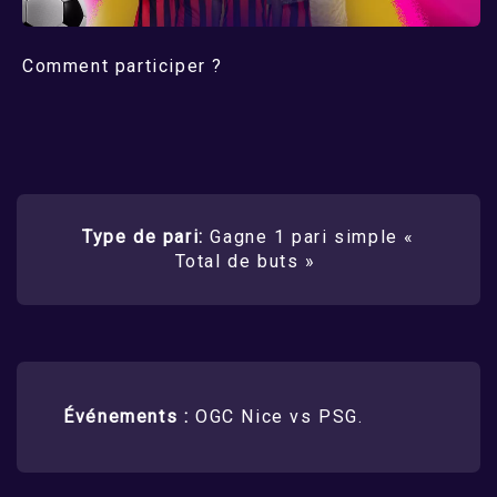
Comment participer ?
Type de pari:
Gagne 1 pari simple «
Total de buts »
Événements :
OGC Nice vs PSG.