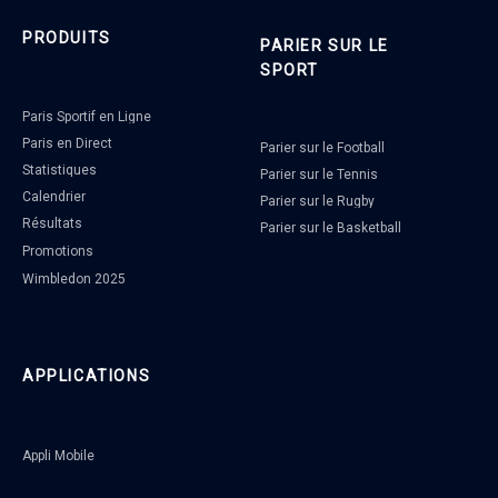
PRODUITS
PARIER SUR LE
SPORT
Paris Sportif en Ligne
Paris en Direct
Parier sur le Football
Statistiques
Parier sur le Tennis
Calendrier
Parier sur le Rugby
Résultats
Parier sur le Basketball
Promotions
Wimbledon 2025
APPLICATIONS
Appli Mobile