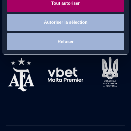
Tout autoriser
Autoriser la sélection
Refuser