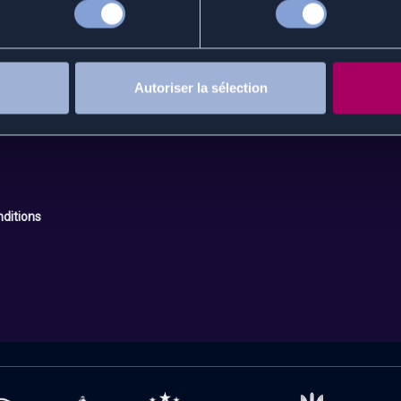
 sur « JE PARTICIPE » pour être éligible à la promotion
JE PARTICIPE
Autoriser la sélection
Télécharger
nditions