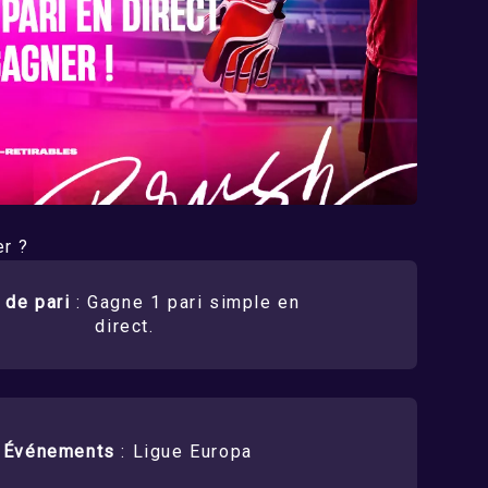
er ?
de pari
: Gagne 1 pari simple en
direct.
Événements
: Ligue Europa