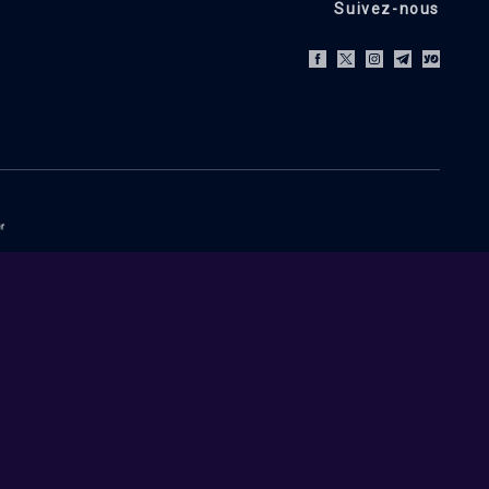
Suivez-nous
ux. Cette interdiction est applicable dans les
n France, sur le site de jeux de loterie en ligne
s opérateurs titulaires de droits exclusifs,
tre inférieure à trois ans. Elle est renouvelable
 et ne miser que ce que vous pouvez vous
fo-service au 09-74-75-13-13 ou consulter le site