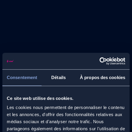
Consentement
Détails
À propos des cookies
Ce site web utilise des cookies.
Les cookies nous permettent de personnaliser le contenu
et les annonces, d'offrir des fonctionnalités relatives aux
médias sociaux et d'analyser notre trafic. Nous
partageons également des informations sur l'utilisation de