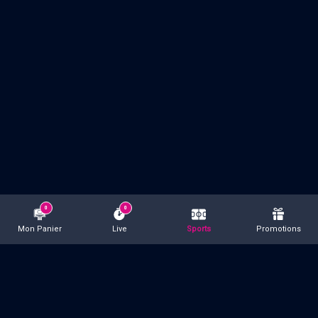
0
0
Mon Panier
Live
Sports
Promotions