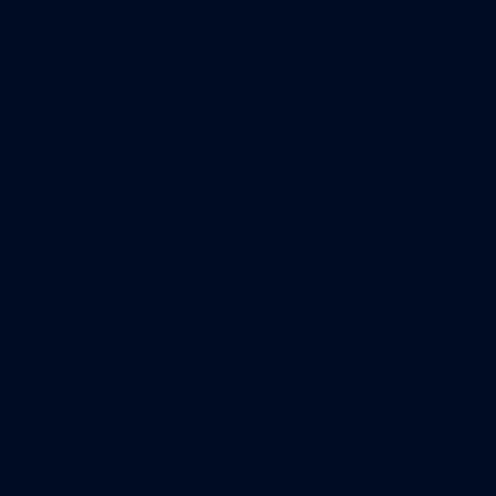
interdits aux mineurs.
Suivez-nous