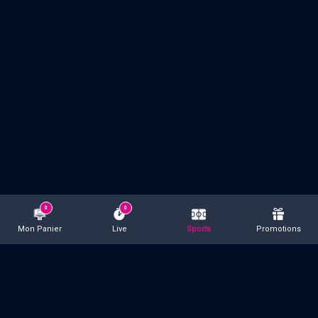
0
0
Mon Panier
Live
Sports
Promotions