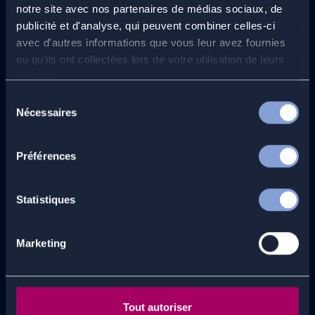
notre site avec nos partenaires de médias sociaux, de
publicité et d'analyse, qui peuvent combiner celles-ci
avec d'autres informations que vous leur avez fournies
ou qu'ils ont collectées lors de votre utilisation de leurs
services.
Sélection
Nécessaires
du
consentement
Préférences
Statistiques
Marketing
Tout autoriser