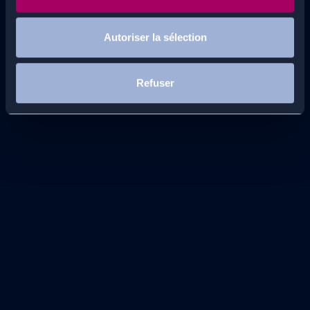
Autoriser la sélection
Refuser