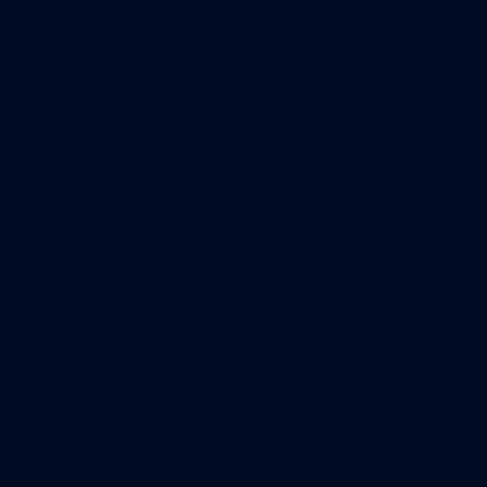
interdits aux mineurs.
Suivez-nous