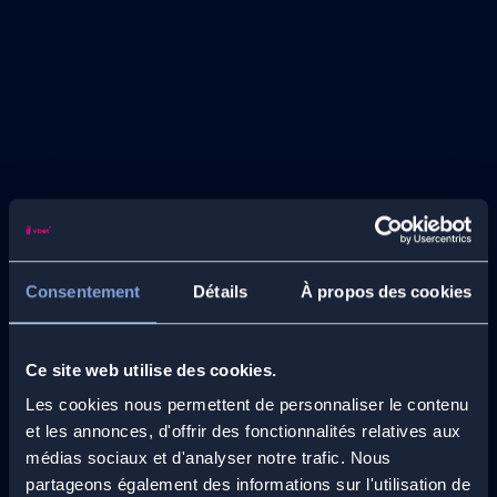
Consentement
Détails
À propos des cookies
Ce site web utilise des cookies.
Les cookies nous permettent de personnaliser le contenu
et les annonces, d'offrir des fonctionnalités relatives aux
médias sociaux et d'analyser notre trafic. Nous
partageons également des informations sur l'utilisation de