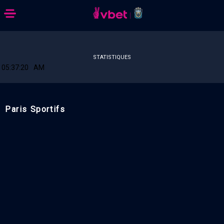
STATISTIQUES
05:37:21
AM
Paris Sportifs