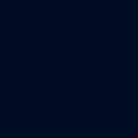
Suivez-nous