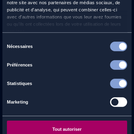
notre site avec nos partenaires de médias sociaux, de
publicité et d'analyse, qui peuvent combiner celles-ci
avec d'autres informations que vous leur avez fournies
ou qu'ils ont collectées lors de votre utilisation de leurs
services.
Sélection
Nécessaires
du
consentement
Préférences
Statistiques
Marketing
Tout autoriser