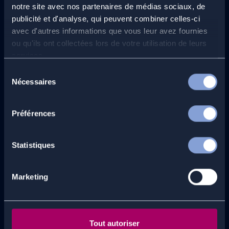
notre site avec nos partenaires de médias sociaux, de
publicité et d'analyse, qui peuvent combiner celles-ci
avec d'autres informations que vous leur avez fournies
ou qu'ils ont collectées lors de votre utilisation de leurs
services.
Sélection
Nécessaires
du
consentement
Préférences
Statistiques
Marketing
Tout autoriser