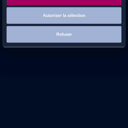
Autoriser la sélection
Refuser