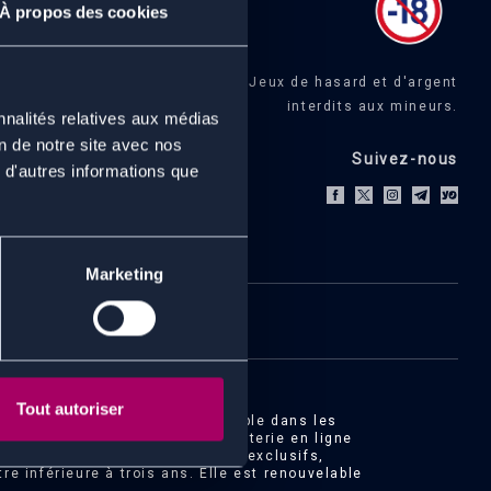
À propos des cookies
Jeux de hasard et d'argent
interdits aux mineurs.
nnalités relatives aux médias
on de notre site avec nos
Suivez-nous
 d'autres informations que
Marketing
Tout autoriser
. Cette interdiction est applicable dans les
France, sur le site de jeux de loterie en ligne
opérateurs titulaires de droits exclusifs,
e inférieure à trois ans. Elle est renouvelable