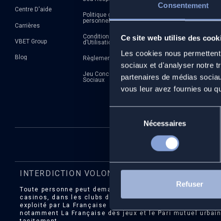
Consentement
Centre D'aide
Statistiq
Politique des données
personnelles et Cookies
Carrières
Calendrie
Conditions générales
Ce site web utilise des cook
VBET Group
d’Utilisation
Résultat
Les cookies nous permettent d
Blog
Règlement Paris Sportifs
Promotio
sociaux et d'analyser notre t
Jeu Concours Réseaux
partenaires de médias sociaux
Wimbled
Sociaux
2025
vous leur avez fournies ou qu'
Sélection
Nécessaires
du
consentement
INTERDICTION VOLONTAIRE DE JEUX
Refuser
Toute personne peut demander à être interdite de jeux. Ce
casinos, dans les clubs de jeux, sur les sites de jeux et 
exploité par La Française des jeux ainsi que sur les born
notamment La Française des jeux et le Pari mutuel urbain.
tacitement.