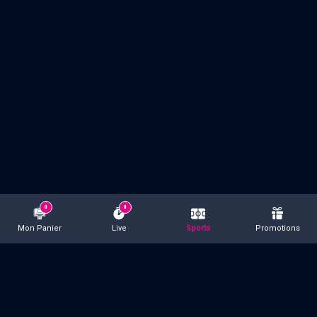
0
0
Mon Panier
Live
Sports
Promotions