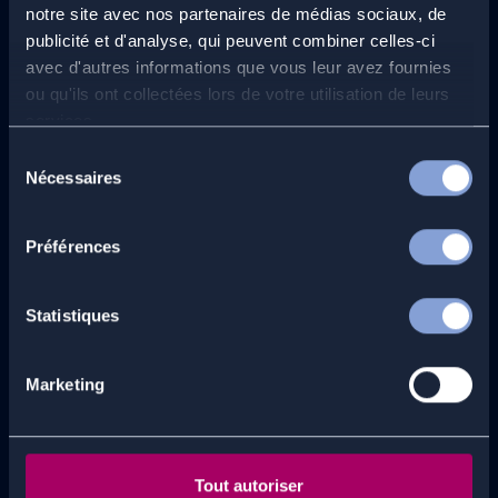
notre site avec nos partenaires de médias sociaux, de
publicité et d'analyse, qui peuvent combiner celles-ci
avec d'autres informations que vous leur avez fournies
ou qu'ils ont collectées lors de votre utilisation de leurs
services.
Sélection
Nécessaires
du
consentement
Préférences
Statistiques
Marketing
Tout autoriser