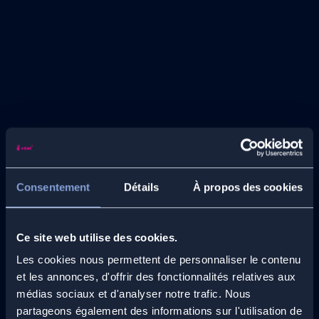
Consentement
Détails
À propos des cookies
Ce site web utilise des cookies.
Les cookies nous permettent de personnaliser le contenu
et les annonces, d'offrir des fonctionnalités relatives aux
médias sociaux et d'analyser notre trafic. Nous
partageons également des informations sur l'utilisation de