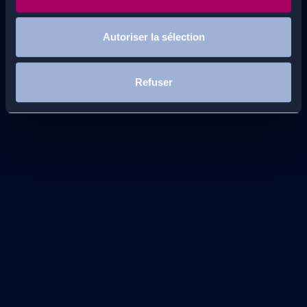
Autoriser la sélection
Refuser