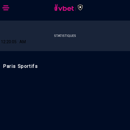
STATISTIQUES
12:20:05
AM
Paris Sportifs