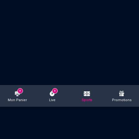
0
0
Mon Panier
Live
Sports
Promotions