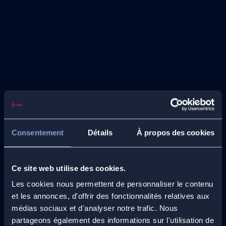
Consentement
Détails
À propos des cookies
Ce site web utilise des cookies.
Les cookies nous permettent de personnaliser le contenu
et les annonces, d'offrir des fonctionnalités relatives aux
médias sociaux et d'analyser notre trafic. Nous
partageons également des informations sur l'utilisation de