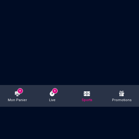
0
0
Mon Panier
Live
Sports
Promotions