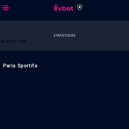
STATISTIQUES
06:49:09
PM
Paris Sportifs