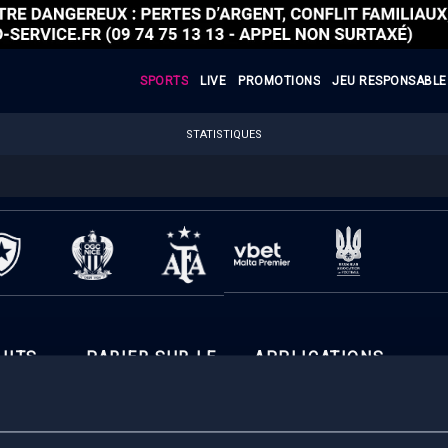
SPORTS
LIVE
PROMOTIONS
JEU RESPONSABLE
STATISTIQUES
UITS
PARIER SUR LE
APPLICATIONS
SPORT
tif en
Appli Mobile
Parier sur le Football
Direct