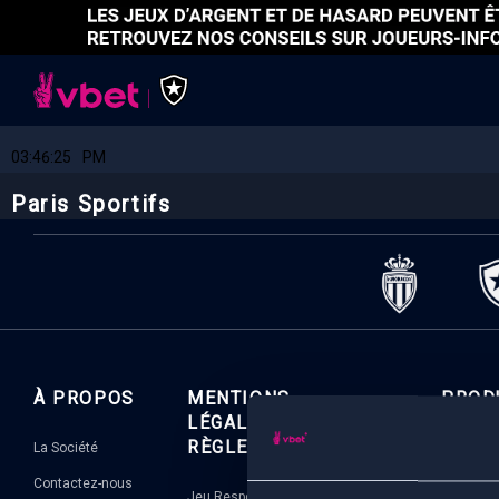
03:46:26
PM
Paris Sportifs
À PROPOS
MENTIONS
PROD
LÉGALES ET
RÈGLEMENTS
La Société
Paris Spor
Ligne
Contactez-nous
Paris en 
Jeu Responsable