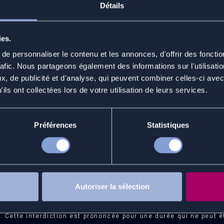
Parier sur le Tennis
Détails
ues
Parier sur le Rugby
Parier sur le Basketball
r
ies.
Parier Ligue 1
s
e personnaliser le contenu et les annonces, d'offrir des fonctio
ns
rafic. Nous partageons également des informations sur l'utilisati
, de publicité et d'analyse, qui peuvent combiner celles-ci avec
on
ils ont collectées lors de votre utilisation de leurs services.
Préférences
Statistiques
Autoriser la sélection
tte demande est formée auprès de l'Autorité nationale des jeux
de paris en ligne exploités par les opérateurs de jeux agréés en 
es de jeux accessibles avec un compte joueur exploitées par les 
 Cette interdiction est prononcée pour une durée qui ne peut êtr