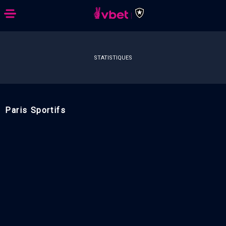
STATISTIQUES
Paris Sportifs