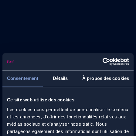
Consentement
Détails
À propos des cookies
Ce site web utilise des cookies.
Les cookies nous permettent de personnaliser le contenu
et les annonces, d'offrir des fonctionnalités relatives aux
médias sociaux et d'analyser notre trafic. Nous
partageons également des informations sur l'utilisation de