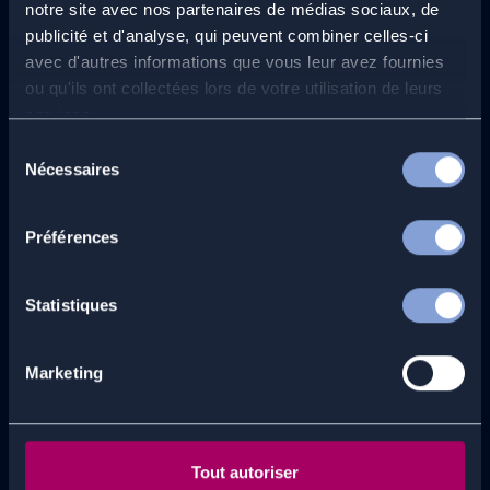
notre site avec nos partenaires de médias sociaux, de
publicité et d'analyse, qui peuvent combiner celles-ci
avec d'autres informations que vous leur avez fournies
ou qu'ils ont collectées lors de votre utilisation de leurs
services.
Sélection
Nécessaires
du
consentement
Préférences
Statistiques
Marketing
Tout autoriser