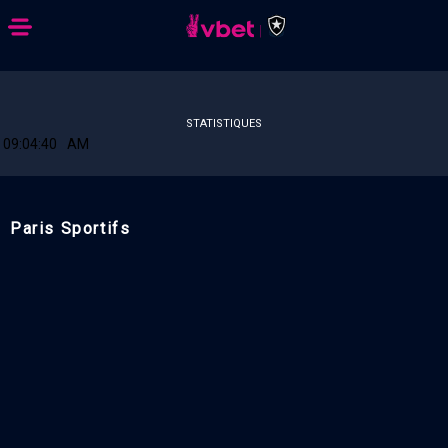
STATISTIQUES
09:04:41
AM
Paris Sportifs