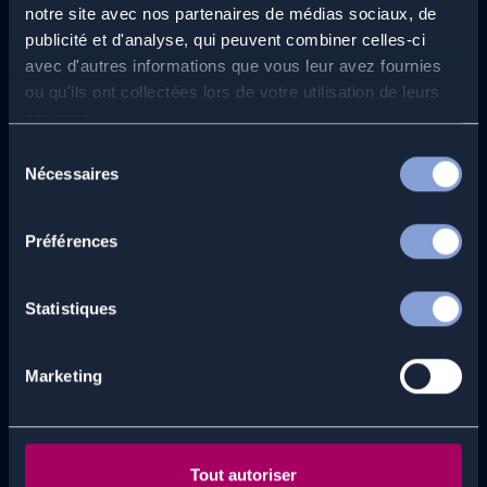
notre site avec nos partenaires de médias sociaux, de
publicité et d'analyse, qui peuvent combiner celles-ci
avec d'autres informations que vous leur avez fournies
ou qu'ils ont collectées lors de votre utilisation de leurs
services.
Sélection
Nécessaires
du
consentement
Préférences
Statistiques
Marketing
Tout autoriser