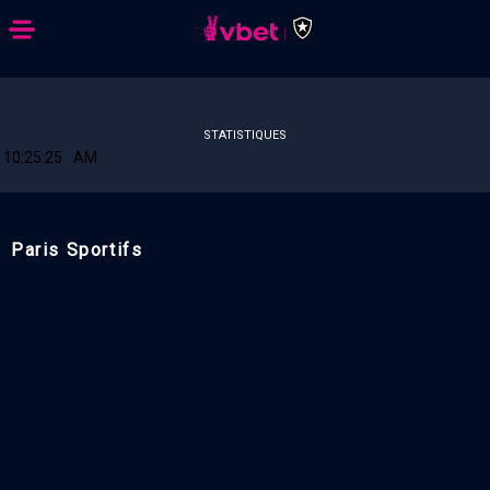
STATISTIQUES
10:25:25
AM
Paris Sportifs