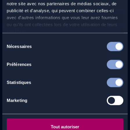
notre site avec nos partenaires de médias sociaux, de
publicité et d'analyse, qui peuvent combiner celles-ci
avec d'autres informations que vous leur avez fournies
ou qu'ils ont collectées lors de votre utilisation de leurs
services.
Sélection
Nécessaires
du
consentement
Préférences
Statistiques
Marketing
Tout autoriser