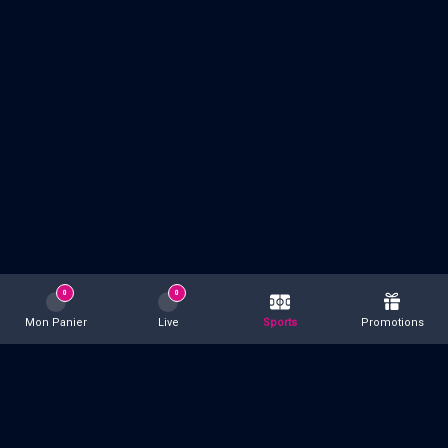
0
0
Mon Panier
Live
Sports
Promotions