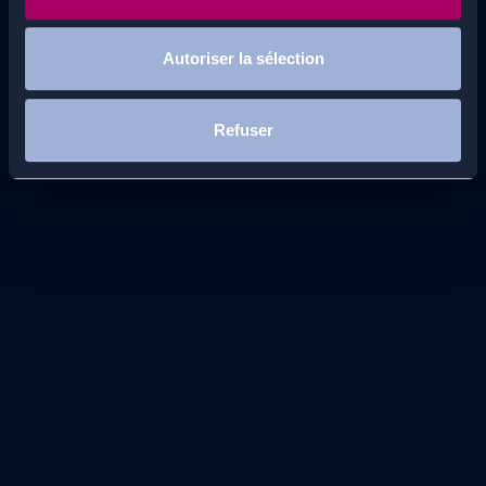
Autoriser la sélection
Refuser