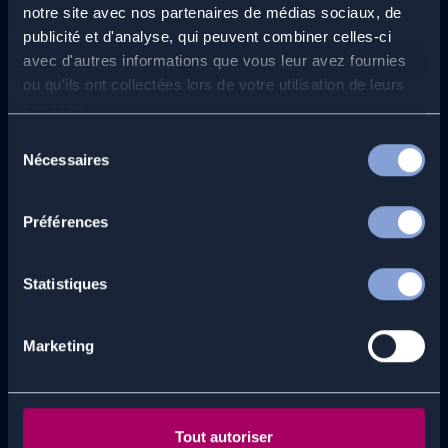
notre site avec nos partenaires de médias sociaux, de
publicité et d'analyse, qui peuvent combiner celles-ci
avec d'autres informations que vous leur avez fournies
ou qu'ils ont collectées lors de votre utilisation de leurs
services.
Sélection
Nécessaires
du
consentement
Préférences
Statistiques
Marketing
Tout autoriser