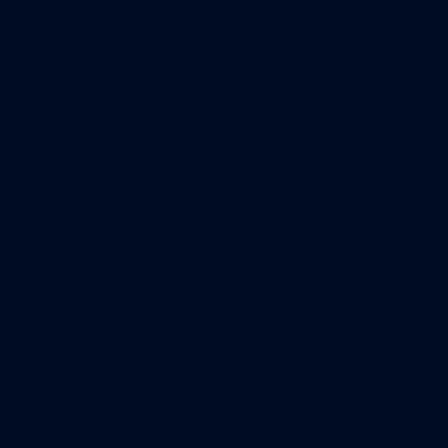
interdits aux mineurs.
Suivez-nous