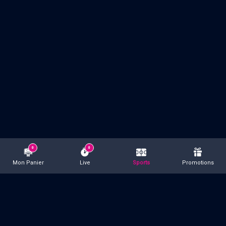
0
0
Mon Panier
Live
Sports
Promotions