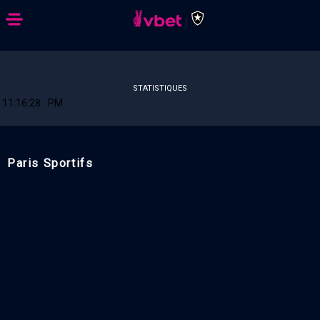
STATISTIQUES
11:16:29
PM
Paris Sportifs