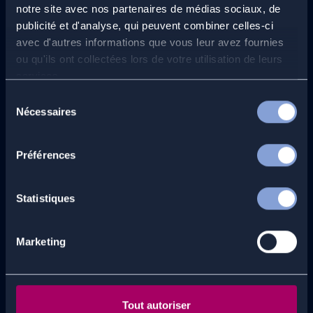
notre site avec nos partenaires de médias sociaux, de
publicité et d'analyse, qui peuvent combiner celles-ci
avec d'autres informations que vous leur avez fournies
ou qu'ils ont collectées lors de votre utilisation de leurs
services.
Sélection
Nécessaires
du
consentement
Préférences
Statistiques
Marketing
Tout autoriser