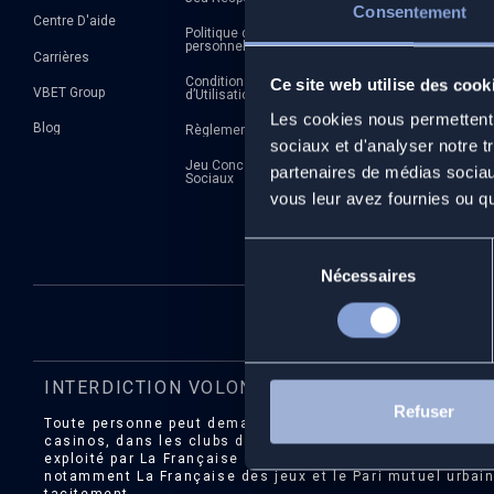
Consentement
Centre D'aide
Statistiq
Politique des données
personnelles et Cookies
Carrières
Calendrie
Conditions générales
Ce site web utilise des cook
VBET Group
d’Utilisation
Résultat
Les cookies nous permettent d
Blog
Règlement Paris Sportifs
Promotio
sociaux et d'analyser notre t
Jeu Concours Réseaux
partenaires de médias sociaux
Wimbled
Sociaux
2025
vous leur avez fournies ou qu'
Sélection
Nécessaires
du
consentement
INTERDICTION VOLONTAIRE DE JEUX
Refuser
Toute personne peut demander à être interdite de jeux. Ce
casinos, dans les clubs de jeux, sur les sites de jeux et 
exploité par La Française des jeux ainsi que sur les born
notamment La Française des jeux et le Pari mutuel urbain.
tacitement.