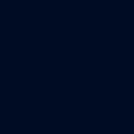
interdits aux mineurs.
Suivez-nous