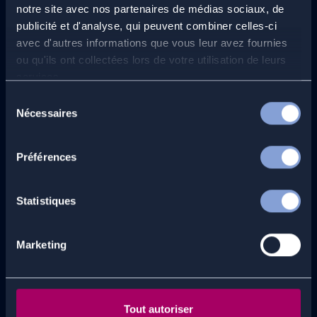
notre site avec nos partenaires de médias sociaux, de
publicité et d'analyse, qui peuvent combiner celles-ci
avec d'autres informations que vous leur avez fournies
ou qu'ils ont collectées lors de votre utilisation de leurs
services.
Sélection
Nécessaires
du
consentement
Préférences
Statistiques
Marketing
Tout autoriser