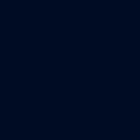
interdits aux mineurs.
Suivez-nous