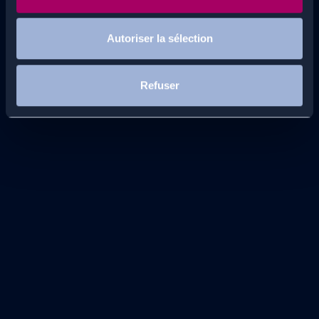
Autoriser la sélection
Refuser