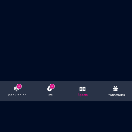
0
0
Mon Panier
Live
Sports
Promotions