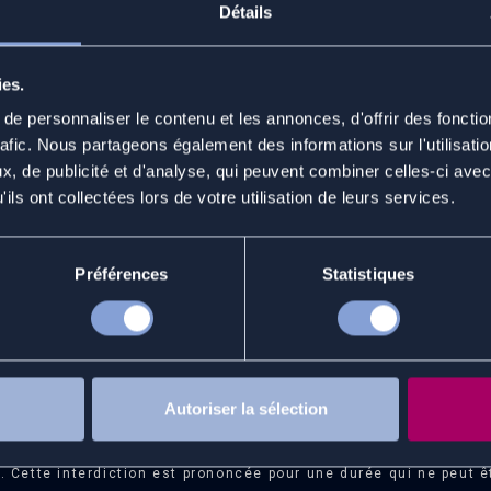
Parier sur le Tennis
Détails
ues
Parier sur le Rugby
Parier sur le Basketball
r
ies.
Parier Ligue 1
s
e personnaliser le contenu et les annonces, d'offrir des fonctio
ns
rafic. Nous partageons également des informations sur l'utilisati
, de publicité et d'analyse, qui peuvent combiner celles-ci avec
on
ils ont collectées lors de votre utilisation de leurs services.
Préférences
Statistiques
Autoriser la sélection
tte demande est formée auprès de l'Autorité nationale des jeux
de paris en ligne exploités par les opérateurs de jeux agréés en 
es de jeux accessibles avec un compte joueur exploitées par les 
 Cette interdiction est prononcée pour une durée qui ne peut êtr