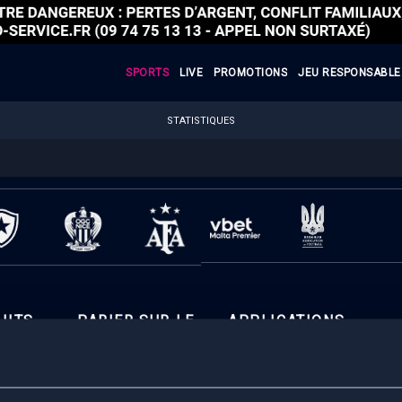
SPORTS
LIVE
PROMOTIONS
JEU RESPONSABLE
STATISTIQUES
UITS
PARIER SUR LE
APPLICATIONS
SPORT
tif en
Appli Mobile
Parier sur le Football
Direct