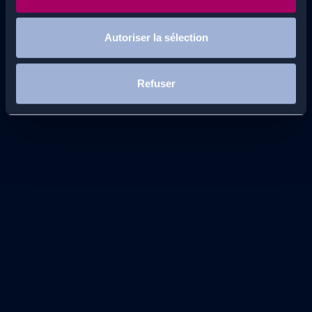
Autoriser la sélection
Refuser