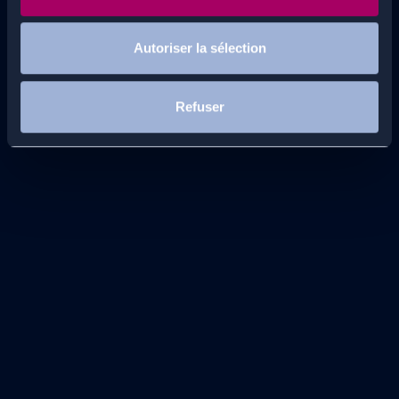
Autoriser la sélection
Refuser