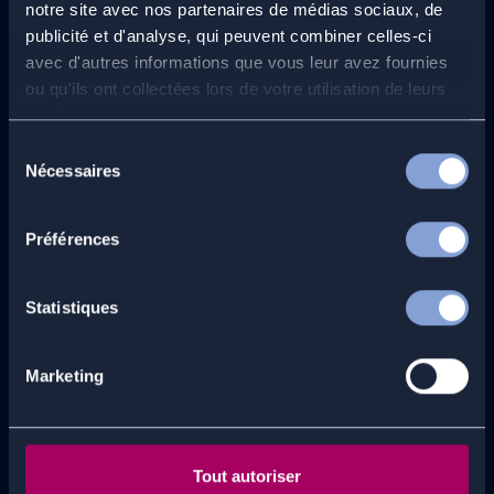
notre site avec nos partenaires de médias sociaux, de
publicité et d'analyse, qui peuvent combiner celles-ci
avec d'autres informations que vous leur avez fournies
ou qu'ils ont collectées lors de votre utilisation de leurs
services.
Sélection
Nécessaires
du
consentement
Préférences
Statistiques
Marketing
Tout autoriser