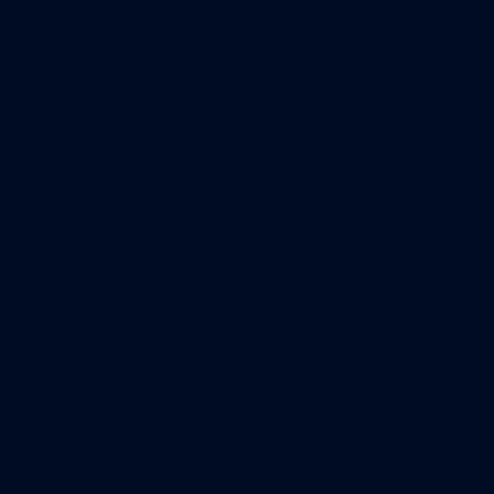
Suivez-nous