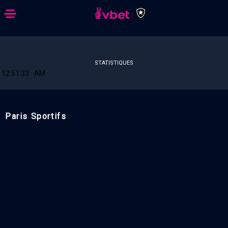
STATISTIQUES
12:51:33
AM
Paris Sportifs