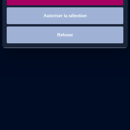
Autoriser la sélection
Refuser