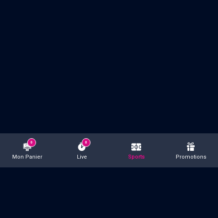
0
0
Mon Panier
Live
Sports
Promotions