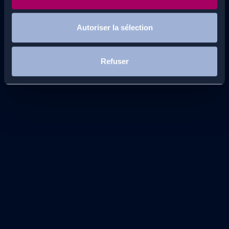
Autoriser la sélection
Refuser