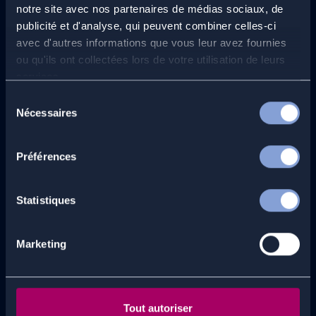
notre site avec nos partenaires de médias sociaux, de
publicité et d'analyse, qui peuvent combiner celles-ci
avec d'autres informations que vous leur avez fournies
ou qu'ils ont collectées lors de votre utilisation de leurs
services.
Sélection
Nécessaires
du
consentement
Préférences
Statistiques
Marketing
Tout autoriser