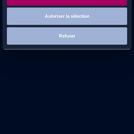
Autoriser la sélection
Refuser