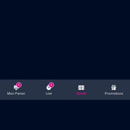
0
0
Mon Panier
Live
Sports
Promotions