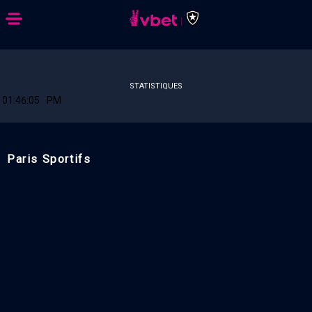
STATISTIQUES
01:46:05
PM
Paris Sportifs