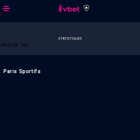
STATISTIQUES
08:44:28
AM
Paris Sportifs