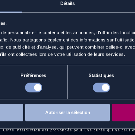
Parier sur le Tennis
Détails
ues
Parier sur le Rugby
Parier sur le Basketball
r
ies.
Parier Ligue 1
s
e personnaliser le contenu et les annonces, d'offrir des fonctio
ns
rafic. Nous partageons également des informations sur l'utilisati
, de publicité et d'analyse, qui peuvent combiner celles-ci avec
on
ils ont collectées lors de votre utilisation de leurs services.
Préférences
Statistiques
Autoriser la sélection
tte demande est formée auprès de l'Autorité nationale des jeux
de paris en ligne exploités par les opérateurs de jeux agréés en 
es de jeux accessibles avec un compte joueur exploitées par les 
 Cette interdiction est prononcée pour une durée qui ne peut êtr