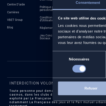
Consentement
Centre D'aide
Statistiq
Politique des données
personnelles et Cookies
Carrières
Calendrie
Conditions générales
Ce site web utilise des cook
VBET Group
d’Utilisation
Résultat
Les cookies nous permettent d
Blog
Règlement Paris Sportifs
Promotio
sociaux et d'analyser notre t
Jeu Concours Réseaux
partenaires de médias sociaux
Wimbled
Sociaux
2025
vous leur avez fournies ou qu'
Sélection
Nécessaires
du
consentement
INTERDICTION VOLONTAIRE DE JEUX
Refuser
Toute personne peut demander à être interdite de jeux. Ce
casinos, dans les clubs de jeux, sur les sites de jeux et 
exploité par La Française des jeux ainsi que sur les born
notamment La Française des jeux et le Pari mutuel urbain.
tacitement.