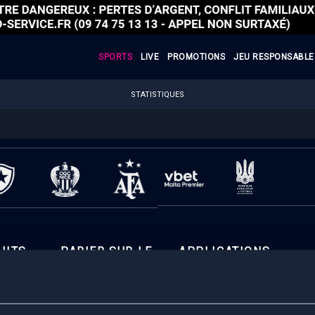
SPORTS
LIVE
PROMOTIONS
JEU RESPONSABLE
STATISTIQUES
UITS
PARIER SUR LE
APPLICATIONS
SPORT
tif en
Appli Mobile
Parier sur le Football
Direct