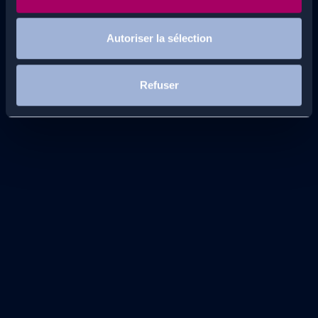
Autoriser la sélection
Refuser