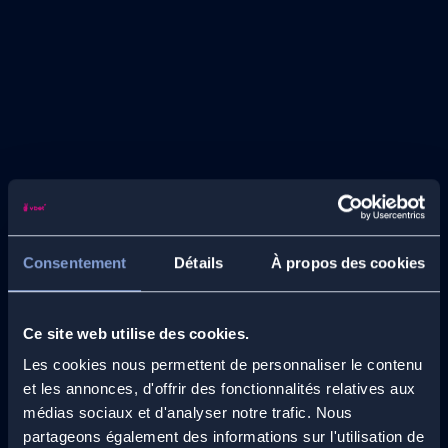
Consentement
Détails
À propos des cookies
Ce site web utilise des cookies.
Les cookies nous permettent de personnaliser le contenu
et les annonces, d'offrir des fonctionnalités relatives aux
médias sociaux et d'analyser notre trafic. Nous
partageons également des informations sur l'utilisation de