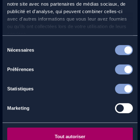
notre site avec nos partenaires de médias sociaux, de
publicité et d'analyse, qui peuvent combiner celles-ci
avec d'autres informations que vous leur avez fournies
ou qu'ils ont collectées lors de votre utilisation de leurs
services.
Sélection
Nécessaires
du
consentement
Préférences
Statistiques
Marketing
Tout autoriser