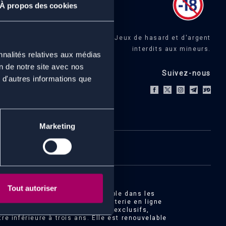
À propos des cookies
Jeux de hasard et d'argent
interdits aux mineurs.
nnalités relatives aux médias
on de notre site avec nos
Suivez-nous
 d'autres informations que
Marketing
Tout autoriser
. Cette interdiction est applicable dans les
France, sur le site de jeux de loterie en ligne
opérateurs titulaires de droits exclusifs,
e inférieure à trois ans. Elle est renouvelable