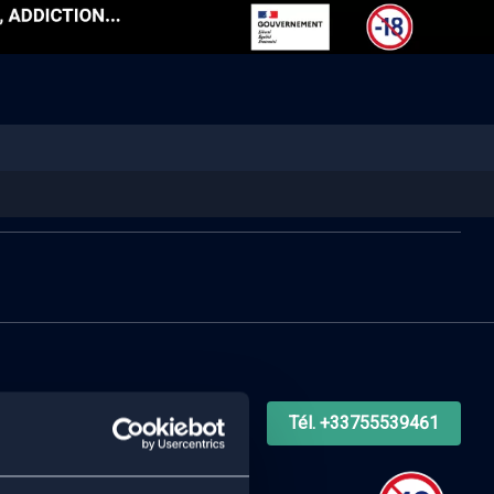
Tél. +33755539461