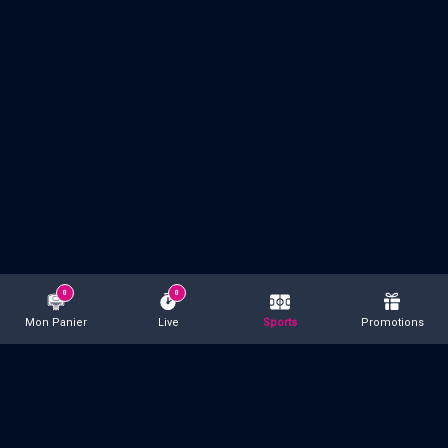
0
0
Mon Panier
Live
Sports
Promotions