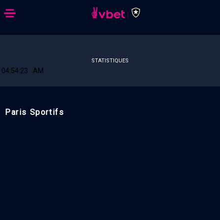
STATISTIQUES
04:54:23
AM
Paris Sportifs