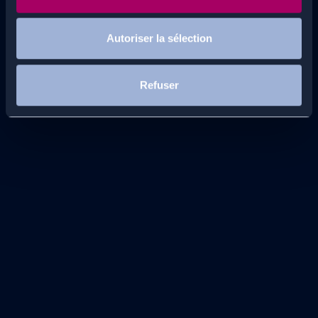
Autoriser la sélection
Refuser