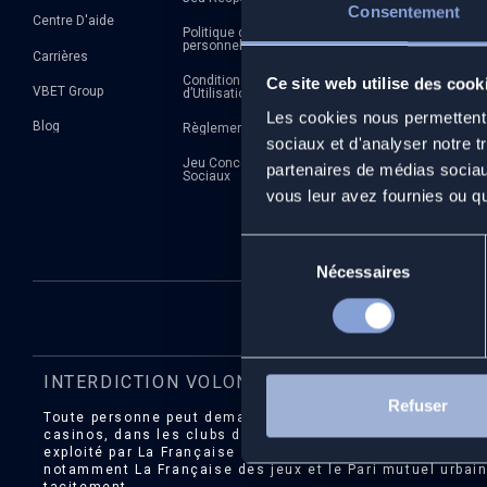
Consentement
Centre D'aide
Statistiq
Politique des données
personnelles et Cookies
Carrières
Calendrie
Conditions générales
Ce site web utilise des cook
VBET Group
d’Utilisation
Résultat
Les cookies nous permettent d
Blog
Règlement Paris Sportifs
Promotio
sociaux et d'analyser notre t
Jeu Concours Réseaux
partenaires de médias sociaux
Wimbled
Sociaux
2025
vous leur avez fournies ou qu'
Sélection
Nécessaires
du
consentement
INTERDICTION VOLONTAIRE DE JEUX
Refuser
Toute personne peut demander à être interdite de jeux. Ce
casinos, dans les clubs de jeux, sur les sites de jeux et 
exploité par La Française des jeux ainsi que sur les born
notamment La Française des jeux et le Pari mutuel urbain.
tacitement.