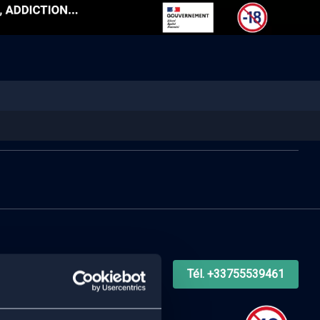
Tél. +33755539461