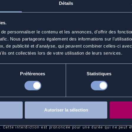
Parier sur le Tennis
Détails
ues
Parier sur le Rugby
Parier sur le Basketball
r
ies.
Parier Ligue 1
s
e personnaliser le contenu et les annonces, d'offrir des fonctio
ns
rafic. Nous partageons également des informations sur l'utilisati
, de publicité et d'analyse, qui peuvent combiner celles-ci avec
on
ils ont collectées lors de votre utilisation de leurs services.
Préférences
Statistiques
Autoriser la sélection
tte demande est formée auprès de l'Autorité nationale des jeux
de paris en ligne exploités par les opérateurs de jeux agréés en 
es de jeux accessibles avec un compte joueur exploitées par les 
 Cette interdiction est prononcée pour une durée qui ne peut êtr