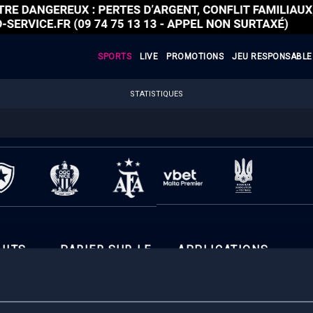
SPORTS
LIVE
PROMOTIONS
JEU RESPONSABLE
STATISTIQUES
UITS
PARIER SUR LE
APPLICATIONS
SPORT
tif en
Appli Mobile
Parier sur le Football
Direct