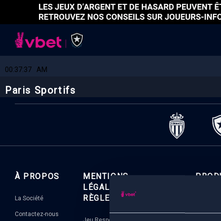
00:37:37
AM
Paris Sportifs
À PROPOS
MENTIONS
PROD
LÉGALES ET
RÈGLEMENTS
La Société
Paris Spor
Ligne
Contactez-nous
Paris en 
Jeu Responsable