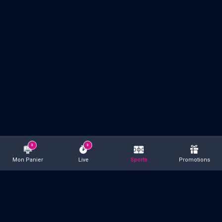
0
0
Mon Panier
Live
Sports
Promotions