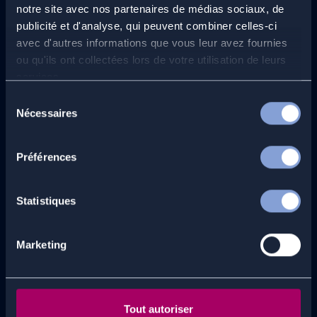
notre site avec nos partenaires de médias sociaux, de
publicité et d'analyse, qui peuvent combiner celles-ci
avec d'autres informations que vous leur avez fournies
ou qu'ils ont collectées lors de votre utilisation de leurs
services.
Sélection
Nécessaires
du
consentement
Préférences
Statistiques
Marketing
Tout autoriser