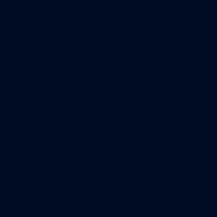
interdits aux mineurs.
Suivez-nous