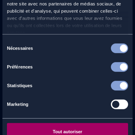
notre site avec nos partenaires de médias sociaux, de
publicité et d'analyse, qui peuvent combiner celles-ci
avec d'autres informations que vous leur avez fournies
ou qu'ils ont collectées lors de votre utilisation de leurs
services.
Sélection
Nécessaires
du
consentement
Préférences
Statistiques
Marketing
Tout autoriser