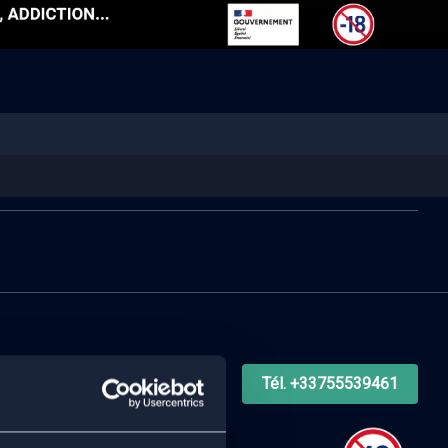
Tél. +33755539461