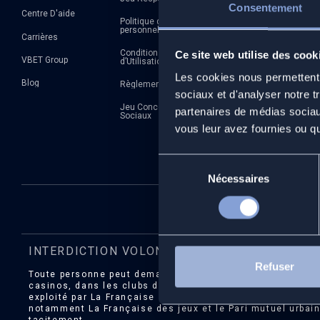
Consentement
Centre D'aide
Statistiq
Politique des données
personnelles et Cookies
Carrières
Calendrie
Conditions générales
Ce site web utilise des cook
VBET Group
d’Utilisation
Résultat
Les cookies nous permettent d
Blog
Règlement Paris Sportifs
Promotio
sociaux et d'analyser notre t
Jeu Concours Réseaux
partenaires de médias sociaux
Wimbled
Sociaux
2025
vous leur avez fournies ou qu'
Sélection
Nécessaires
du
consentement
INTERDICTION VOLONTAIRE DE JEUX
Refuser
Toute personne peut demander à être interdite de jeux. Ce
casinos, dans les clubs de jeux, sur les sites de jeux et 
exploité par La Française des jeux ainsi que sur les born
notamment La Française des jeux et le Pari mutuel urbain.
tacitement.