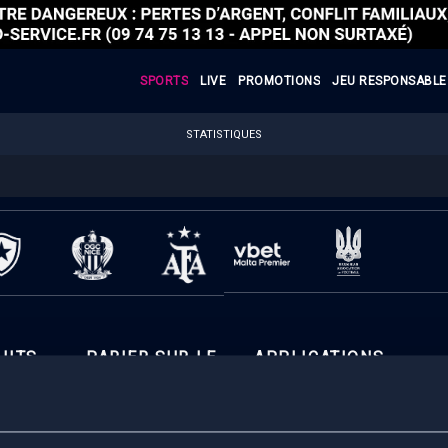
SPORTS
LIVE
PROMOTIONS
JEU RESPONSABLE
STATISTIQUES
UITS
PARIER SUR LE
APPLICATIONS
SPORT
tif en
Appli Mobile
Parier sur le Football
Direct