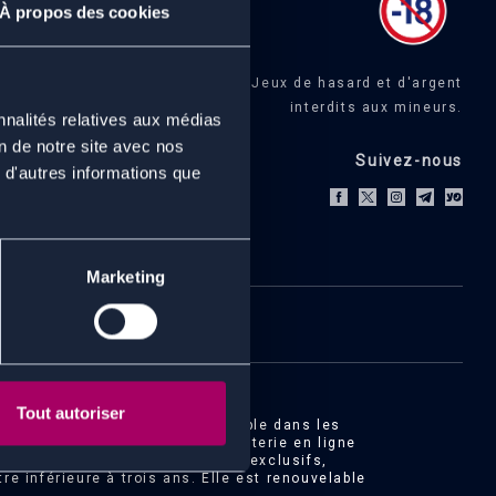
À propos des cookies
Jeux de hasard et d'argent
interdits aux mineurs.
nnalités relatives aux médias
on de notre site avec nos
Suivez-nous
 d'autres informations que
Marketing
Tout autoriser
. Cette interdiction est applicable dans les
France, sur le site de jeux de loterie en ligne
opérateurs titulaires de droits exclusifs,
e inférieure à trois ans. Elle est renouvelable