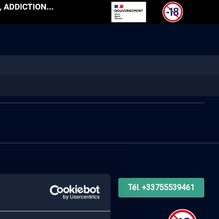
Tél. +33755539461