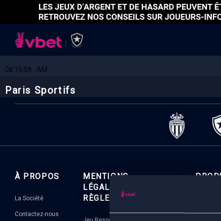
08:10:58
AM
Paris Sportifs
À PROPOS
MENTIONS
PROD
LÉGALES ET
RÈGLEMENTS
La Société
Paris Spor
Ligne
Contactez-nous
Paris en 
Jeu Responsable