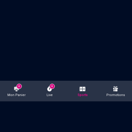
0
0
Mon Panier
Live
Sports
Promotions