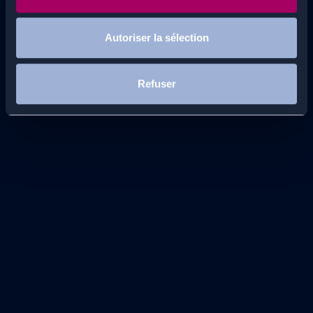
Autoriser la sélection
Refuser