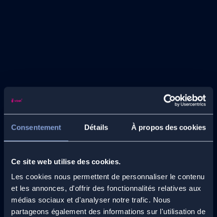
Consentement
Détails
À propos des cookies
Ce site web utilise des cookies.
Les cookies nous permettent de personnaliser le contenu
et les annonces, d'offrir des fonctionnalités relatives aux
médias sociaux et d'analyser notre trafic. Nous
partageons également des informations sur l'utilisation de