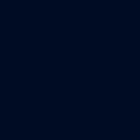
interdits aux mineurs.
Suivez-nous