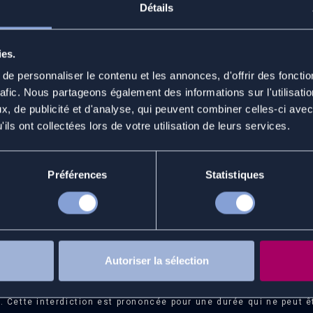
Parier sur le Tennis
Détails
ues
Parier sur le Rugby
Parier sur le Basketball
r
ies.
Parier Ligue 1
s
e personnaliser le contenu et les annonces, d'offrir des fonctio
ns
rafic. Nous partageons également des informations sur l'utilisati
, de publicité et d'analyse, qui peuvent combiner celles-ci avec
on
ils ont collectées lors de votre utilisation de leurs services.
Préférences
Statistiques
Autoriser la sélection
tte demande est formée auprès de l'Autorité nationale des jeux
de paris en ligne exploités par les opérateurs de jeux agréés en 
es de jeux accessibles avec un compte joueur exploitées par les 
 Cette interdiction est prononcée pour une durée qui ne peut êtr