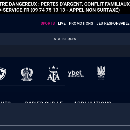
SPORTS
LIVE
PROMOTIONS
JEU RESPONSABLE
STATISTIQUES
UITS
PARIER SUR LE
APPLICATIONS
SPORT
tif en
Appli Mobile
Parier sur le Football
Direct