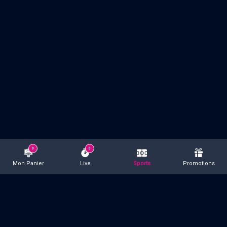
0
0
Mon Panier
Live
Sports
Promotions