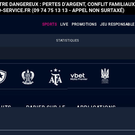
SPORTS
LIVE
PROMOTIONS
JEU RESPONSABLE
STATISTIQUES
UITS
PARIER SUR LE
APPLICATIONS
SPORT
tif en
Appli Mobile
Parier sur le Football
Direct