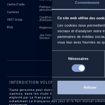
Consentement
Centre D'aide
Statistiq
Politique des données
personnelles et Cookies
Carrières
Calendrie
Conditions générales
Ce site web utilise des cook
VBET Group
d’Utilisation
Résultat
Les cookies nous permettent d
Blog
Règlement Paris Sportifs
Promotio
sociaux et d'analyser notre t
Jeu Concours Réseaux
partenaires de médias sociaux
Wimbled
Sociaux
2025
vous leur avez fournies ou qu'
Sélection
Nécessaires
du
consentement
INTERDICTION VOLONTAIRE DE JEUX
Refuser
Toute personne peut demander à être interdite de jeux. Ce
casinos, dans les clubs de jeux, sur les sites de jeux et 
exploité par La Française des jeux ainsi que sur les born
notamment La Française des jeux et le Pari mutuel urbain.
tacitement.